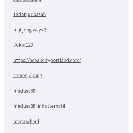
terlanjur basah
mahjong ways 2
Joker123
https://oceancityportland.com/
server jepang
medusa88
medusa88 link alternatif
mega wheel