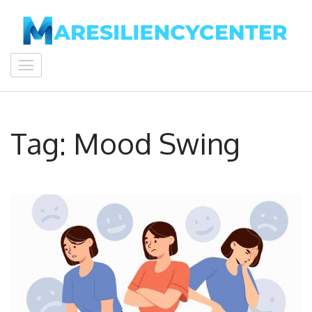
Lompat
ke
konten
maresiliencycenter
(Tekan
Enter)
Tag:
Mood Swing