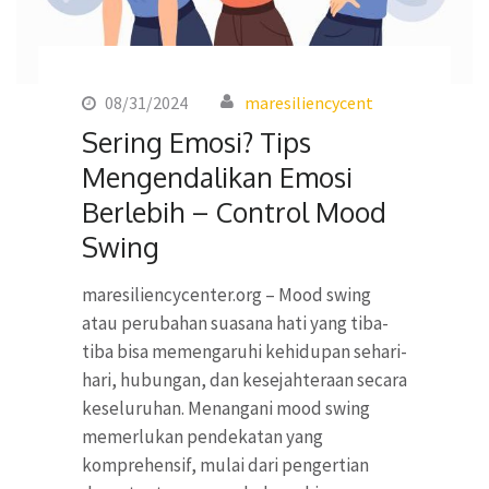
08/31/2024
maresiliencycent
Sering Emosi? Tips
Mengendalikan Emosi
Berlebih – Control Mood
Swing
maresiliencycenter.org – Mood swing
atau perubahan suasana hati yang tiba-
tiba bisa memengaruhi kehidupan sehari-
hari, hubungan, dan kesejahteraan secara
keseluruhan. Menangani mood swing
memerlukan pendekatan yang
komprehensif, mulai dari pengertian