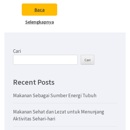
Baca
Selengkapnya
Cari
Cari
Recent Posts
Makanan Sebagai Sumber Energi Tubuh
Makanan Sehat dan Lezat untuk Menunjang
Aktivitas Sehari-hari