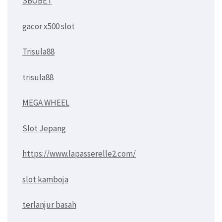
SBOBET
gacor x500 slot
Trisula88
trisula88
MEGA WHEEL
Slot Jepang
https://www.lapasserelle2.com/
slot kamboja
terlanjur basah