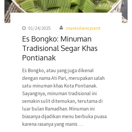
01/24/2025
maresiliencycent
Es Bongko: Minuman
Tradisional Segar Khas
Pontianak
Es Bongko, atau yang juga dikenal
dengan nama Ati Pari, merupakan salah
satu minuman khas Kota Pontianak.
Sayangnya, minuman tradisional ini
semakin sulit ditemukan, terutama di
luar bulan Ramadhan. Minuman ini
biasanya dijadikan menu berbuka puasa
karena rasanya yang manis …