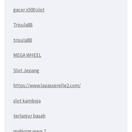
gacor x500 slot
Trisula88
trisula88
MEGA WHEEL
Slot Jepang
https://www.lapasserelle2.com/
slot kamboja
terlanjur basah
mahjong ways 2