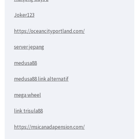
Joker123
https://oceancityportland.com/
server jepang
medusa88
medusa88 link alternatif
mega wheel
link trisula88
https://msicanadapension.com/