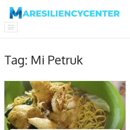
Lompat
ke
konten
maresiliencycenter
(Tekan
Enter)
Tag:
Mi Petruk