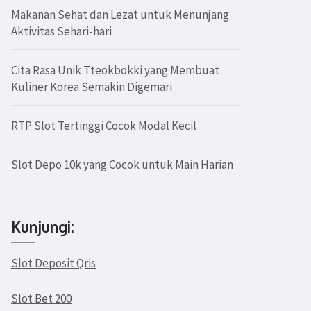
Makanan Sehat dan Lezat untuk Menunjang
Aktivitas Sehari-hari
Cita Rasa Unik Tteokbokki yang Membuat
Kuliner Korea Semakin Digemari
RTP Slot Tertinggi Cocok Modal Kecil
Slot Depo 10k yang Cocok untuk Main Harian
Kunjungi:
Slot Deposit Qris
Slot Bet 200