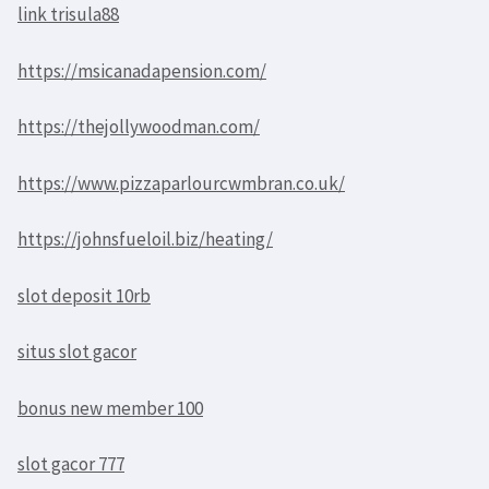
link trisula88
https://msicanadapension.com/
https://thejollywoodman.com/
https://www.pizzaparlourcwmbran.co.uk/
https://johnsfueloil.biz/heating/
slot deposit 10rb
situs slot gacor
bonus new member 100
slot gacor 777