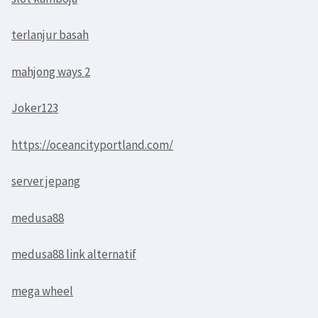
terlanjur basah
mahjong ways 2
Joker123
https://oceancityportland.com/
server jepang
medusa88
medusa88 link alternatif
mega wheel