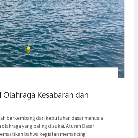
 Olahraga Kesabaran dan
elah berkembang dari kebutuhan dasar manusia
n olahraga yang paling disukai. Aturan Dasar
memastikan bahwa kegiatan memancing