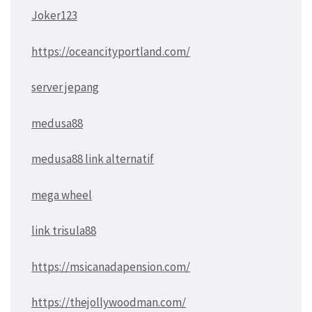
Joker123
https://oceancityportland.com/
server jepang
medusa88
medusa88 link alternatif
mega wheel
link trisula88
https://msicanadapension.com/
https://thejollywoodman.com/