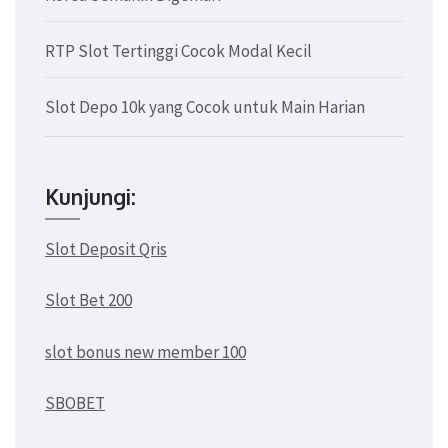
RTP Slot Tertinggi Cocok Modal Kecil
Slot Depo 10k yang Cocok untuk Main Harian
Kunjungi:
Slot Deposit Qris
Slot Bet 200
slot bonus new member 100
SBOBET