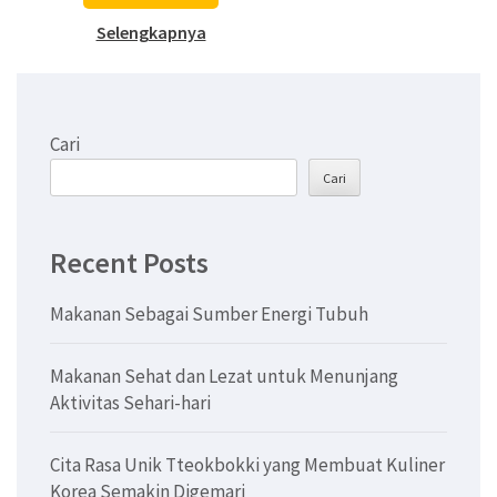
Selengkapnya
Cari
Cari
Recent Posts
Makanan Sebagai Sumber Energi Tubuh
Makanan Sehat dan Lezat untuk Menunjang
Aktivitas Sehari-hari
Cita Rasa Unik Tteokbokki yang Membuat Kuliner
Korea Semakin Digemari