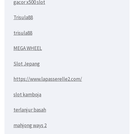
gacor x500 slot
Trisula88
trisula88
MEGA WHEEL
Slot Jepang
https://www.lapasserelle2.com/
slot kamboja
terlanjur basah
mahjong ways 2