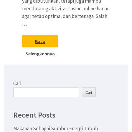
yang dibutuhkan, tetapi juga mampu
mendukung aktivitas casino online harian
agar tetap optimal dan bertenaga. Salah
…
Baca
Selengkapnya
Cari
Cari
Recent Posts
Makanan Sebagai Sumber Energi Tubuh