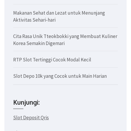
Makanan Sehat dan Lezat untuk Menunjang
Aktivitas Sehari-hari
Cita Rasa Unik Tteokbokki yang Membuat Kuliner
Korea Semakin Digemari
RTP Slot Tertinggi Cocok Modal Kecil
Slot Depo 10k yang Cocok untuk Main Harian
Kunjungi:
Slot Deposit Qris