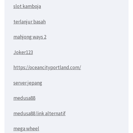
slot kamboja
terlanjur basah
mahjong ways 2
Joker123
https://oceancityportland.com/
server jepang
medusa88
medusa88 link alternatif
mega wheel