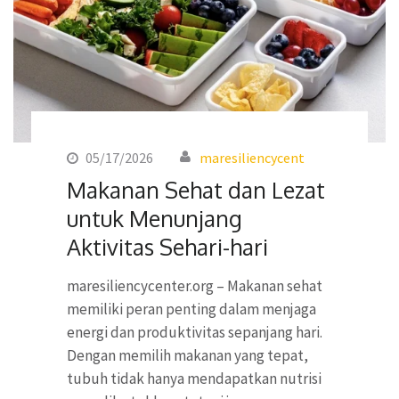
05/17/2026
maresiliencycent
Makanan Sehat dan Lezat
untuk Menunjang
Aktivitas Sehari-hari
maresiliencycenter.org – Makanan sehat
memiliki peran penting dalam menjaga
energi dan produktivitas sepanjang hari.
Dengan memilih makanan yang tepat,
tubuh tidak hanya mendapatkan nutrisi