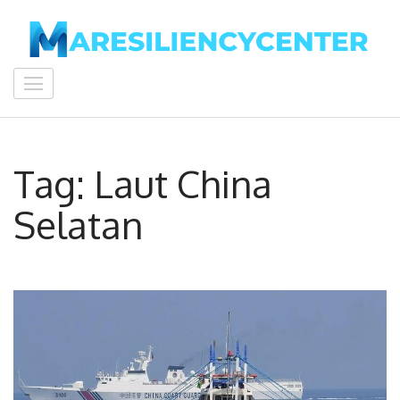
Lompat
ke
konten
maresiliencycenter
(Tekan
Enter)
Tag:
Laut China
Selatan