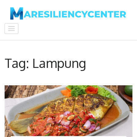
Lompat
ke
konten
maresiliencycenter
(Tekan
Enter)
Tag:
Lampung