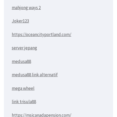
mahjong ways 2
Joker123
https://oceancityportland.com/
server jepang
medusa88
medusa88 link alternatif
mega wheel
link trisula88
https://msicanadapension.com/