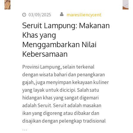
03/09/2025
maresiliencycent
Seruit Lampung: Makanan
Khas yang
Menggambarkan Nilai
Kebersamaan
Provinsi Lampung, selain terkenal
dengan wisata bahari dan penangkaran
gajah, juga menyimpan kekayaan kuliner
yang layak untuk dicicipi. Salah satu
hidangan khas yang sangat digemari
adalah Seruit. Seruit adalah masakan
ikan yang digoreng atau dibakar dan
disajikan dengan pelengkap tradisional
…