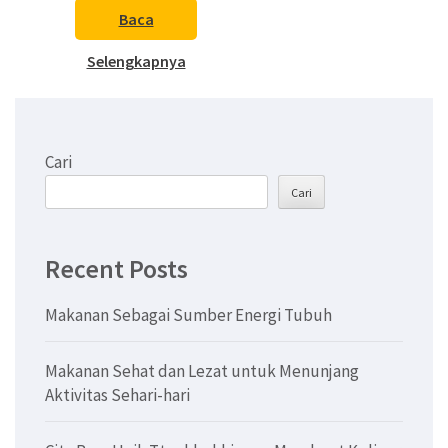
Baca
Selengkapnya
Cari
Cari
Recent Posts
Makanan Sebagai Sumber Energi Tubuh
Makanan Sehat dan Lezat untuk Menunjang
Aktivitas Sehari-hari