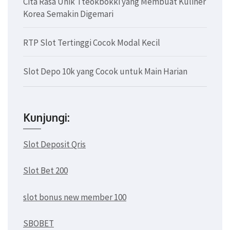
Cita Rasa Unik Tteokbokki yang Membuat Kuliner
Korea Semakin Digemari
RTP Slot Tertinggi Cocok Modal Kecil
Slot Depo 10k yang Cocok untuk Main Harian
Kunjungi:
Slot Deposit Qris
Slot Bet 200
slot bonus new member 100
SBOBET