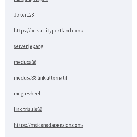
Joker123
https://oceancityportland.com/
server jepang
medusa88
medusa88 link alternatif
mega wheel
link trisula88
https://msicanadapension.com/