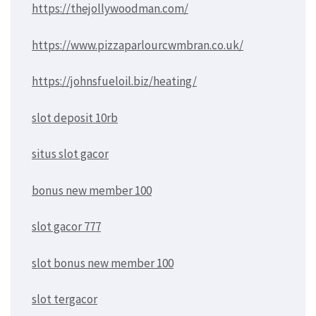
https://thejollywoodman.com/
https://www.pizzaparlourcwmbran.co.uk/
https://johnsfueloil.biz/heating/
slot deposit 10rb
situs slot gacor
bonus new member 100
slot gacor 777
slot bonus new member 100
slot tergacor