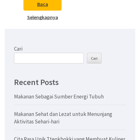
Baca
Selengkapnya
Cari
Cari
Recent Posts
Makanan Sebagai Sumber Energi Tubuh
Makanan Sehat dan Lezat untuk Menunjang
Aktivitas Sehari-hari
Cita Rasa Unik Tteokbokki yang Membuat Kuliner