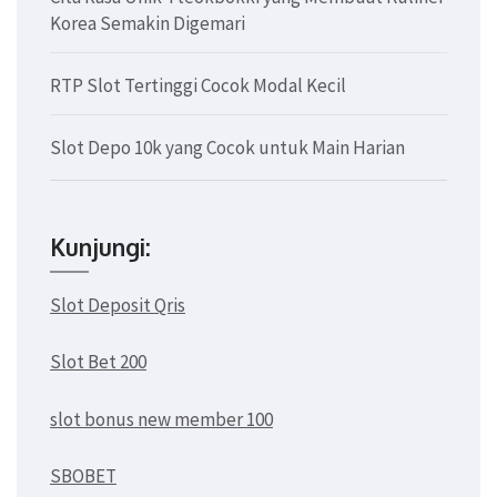
Korea Semakin Digemari
RTP Slot Tertinggi Cocok Modal Kecil
Slot Depo 10k yang Cocok untuk Main Harian
Kunjungi:
Slot Deposit Qris
Slot Bet 200
slot bonus new member 100
SBOBET