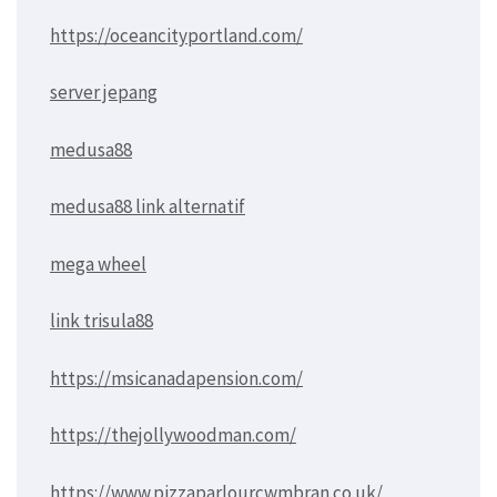
https://oceancityportland.com/
server jepang
medusa88
medusa88 link alternatif
mega wheel
link trisula88
https://msicanadapension.com/
https://thejollywoodman.com/
https://www.pizzaparlourcwmbran.co.uk/