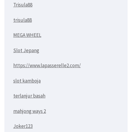
Trisula88
trisula88
MEGA WHEEL
Slot Jepang
https://www.lapasserelle2.com/
slot kamboja
terlanjur basah
mahjong ways 2
Joker123