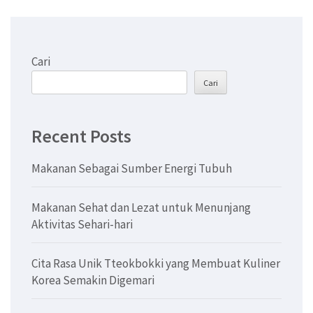
Cari
Cari
Recent Posts
Makanan Sebagai Sumber Energi Tubuh
Makanan Sehat dan Lezat untuk Menunjang
Aktivitas Sehari-hari
Cita Rasa Unik Tteokbokki yang Membuat Kuliner
Korea Semakin Digemari