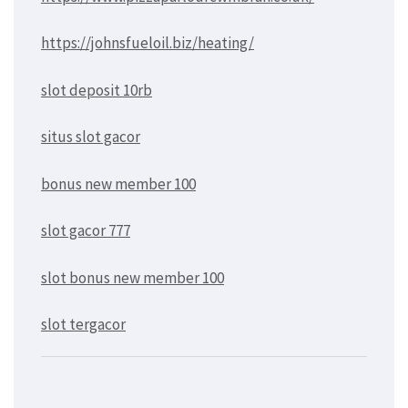
https://johnsfueloil.biz/heating/
slot deposit 10rb
situs slot gacor
bonus new member 100
slot gacor 777
slot bonus new member 100
slot tergacor