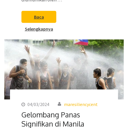
Baca
Selengkapnya
04/03/2024
maresiliencycent
Gelombang Panas
Signifikan di Manila