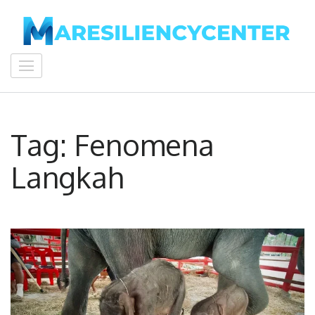
Lompat
ke
konten
maresiliencycenter
(Tekan
Enter)
Tag:
Fenomena
Langkah