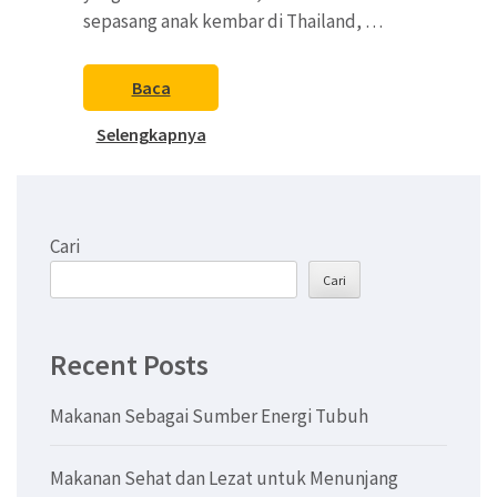
sepasang anak kembar di Thailand, …
Baca
Selengkapnya
Cari
Cari
Recent Posts
Makanan Sebagai Sumber Energi Tubuh
Makanan Sehat dan Lezat untuk Menunjang