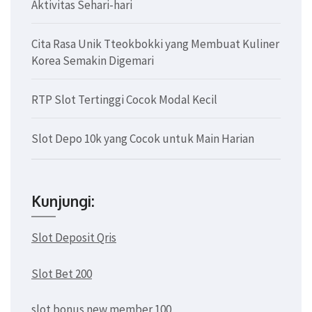
Aktivitas Sehari-hari
Cita Rasa Unik Tteokbokki yang Membuat Kuliner
Korea Semakin Digemari
RTP Slot Tertinggi Cocok Modal Kecil
Slot Depo 10k yang Cocok untuk Main Harian
Kunjungi:
Slot Deposit Qris
Slot Bet 200
slot bonus new member 100