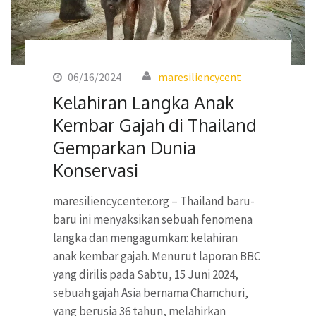
06/16/2024
maresiliencycent
Kelahiran Langka Anak
Kembar Gajah di Thailand
Gemparkan Dunia
Konservasi
maresiliencycenter.org – Thailand baru-
baru ini menyaksikan sebuah fenomena
langka dan mengagumkan: kelahiran
anak kembar gajah. Menurut laporan BBC
yang dirilis pada Sabtu, 15 Juni 2024,
sebuah gajah Asia bernama Chamchuri,
yang berusia 36 tahun, melahirkan