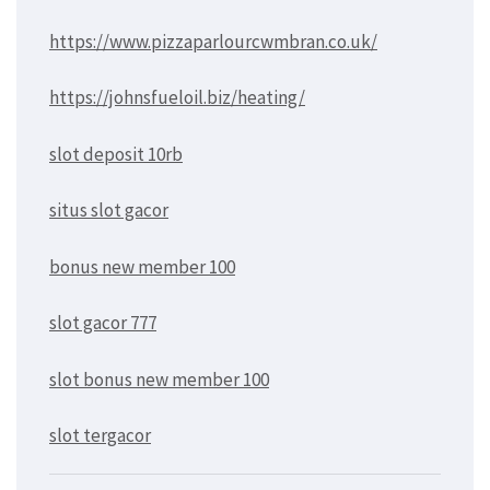
https://www.pizzaparlourcwmbran.co.uk/
https://johnsfueloil.biz/heating/
slot deposit 10rb
situs slot gacor
bonus new member 100
slot gacor 777
slot bonus new member 100
slot tergacor