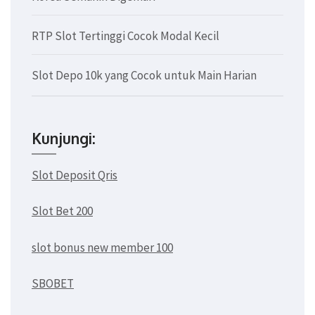
RTP Slot Tertinggi Cocok Modal Kecil
Slot Depo 10k yang Cocok untuk Main Harian
Kunjungi:
Slot Deposit Qris
Slot Bet 200
slot bonus new member 100
SBOBET