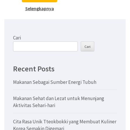
Selengkapnya
Cari
Cari
Recent Posts
Makanan Sebagai Sumber Energi Tubuh
Makanan Sehat dan Lezat untuk Menunjang
Aktivitas Sehari-hari
Cita Rasa Unik Tteokbokki yang Membuat Kuliner
Korea Semakin Digemari