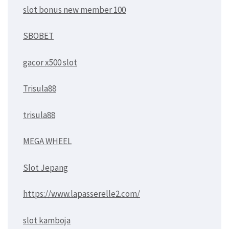
slot bonus new member 100
SBOBET
gacor x500 slot
Trisula88
trisula88
MEGA WHEEL
Slot Jepang
https://www.lapasserelle2.com/
slot kamboja