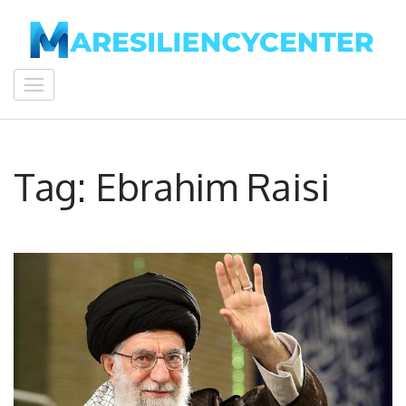
Lompat
ke
konten
maresiliencycenter
(Tekan
Enter)
Tag:
Ebrahim Raisi