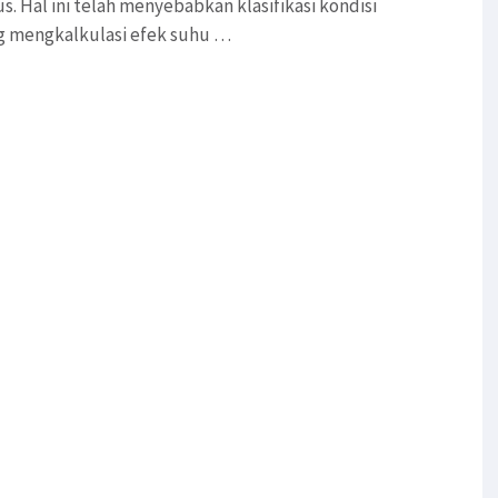
s. Hal ini telah menyebabkan klasifikasi kondisi
ng mengkalkulasi efek suhu …