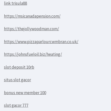
link trisula88
https://msicanadapension.com/
https://thejollywoodman.com/
https://www.pizzaparlourcwmbran.co.uk/
https://johnsfueloil.biz/heating/
slot deposit 10rb
situs slot gacor
bonus new member 100
slot gacor 777