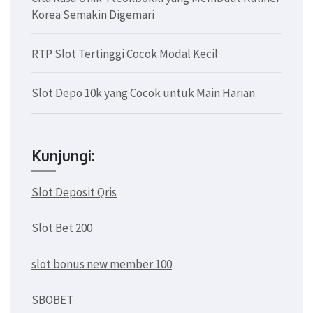
Korea Semakin Digemari
RTP Slot Tertinggi Cocok Modal Kecil
Slot Depo 10k yang Cocok untuk Main Harian
Kunjungi:
Slot Deposit Qris
Slot Bet 200
slot bonus new member 100
SBOBET