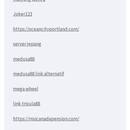
Joker123
https://oceancityportland.com/
server jepang
medusa88
medusa88 link alternatif
mega wheel
link trisula88
https://msicanadapension.com/