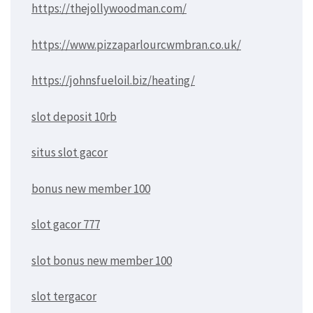
https://thejollywoodman.com/
https://www.pizzaparlourcwmbran.co.uk/
https://johnsfueloil.biz/heating/
slot deposit 10rb
situs slot gacor
bonus new member 100
slot gacor 777
slot bonus new member 100
slot tergacor