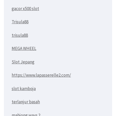
gacor x500 slot
Trisula88
trisula88
MEGA WHEEL
Slot Jepang
https://www.lapasserelle2.com/
slot kamboja
terlanjur basah
mahjong ways 2