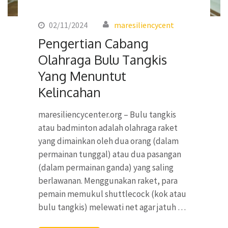
02/11/2024
maresiliencycent
Pengertian Cabang
Olahraga Bulu Tangkis
Yang Menuntut
Kelincahan
maresiliencycenter.org – Bulu tangkis
atau badminton adalah olahraga raket
yang dimainkan oleh dua orang (dalam
permainan tunggal) atau dua pasangan
(dalam permainan ganda) yang saling
berlawanan. Menggunakan raket, para
pemain memukul shuttlecock (kok atau
bulu tangkis) melewati net agar jatuh …