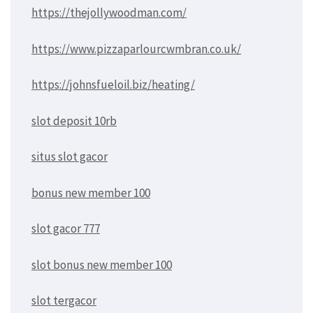
https://thejollywoodman.com/
https://www.pizzaparlourcwmbran.co.uk/
https://johnsfueloil.biz/heating/
slot deposit 10rb
situs slot gacor
bonus new member 100
slot gacor 777
slot bonus new member 100
slot tergacor