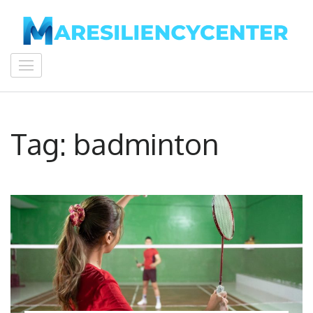
Lompat
ke
konten
maresiliencycenter
(Tekan
Enter)
Tag:
badminton