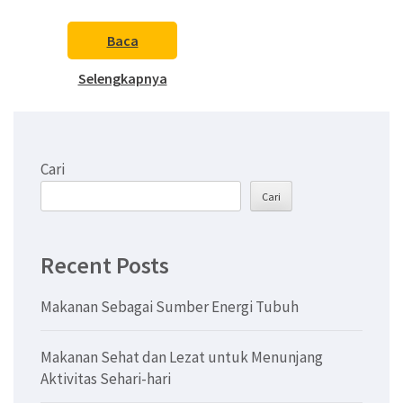
Baca
Selengkapnya
Cari
Cari
Recent Posts
Makanan Sebagai Sumber Energi Tubuh
Makanan Sehat dan Lezat untuk Menunjang
Aktivitas Sehari-hari