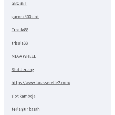
SBOBET
gacor x500 slot
Trisula88
trisula88
MEGA WHEEL
Slot Jepang
https://www.lapasserelle2.com/
slot kamboja
terlanjur basah