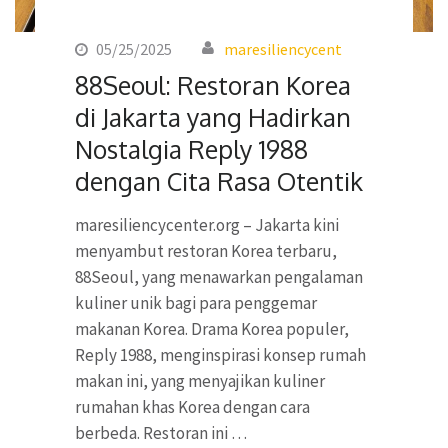
05/25/2025
maresiliencycent
88Seoul: Restoran Korea
di Jakarta yang Hadirkan
Nostalgia Reply 1988
dengan Cita Rasa Otentik
maresiliencycenter.org – Jakarta kini
menyambut restoran Korea terbaru,
88Seoul, yang menawarkan pengalaman
kuliner unik bagi para penggemar
makanan Korea. Drama Korea populer,
Reply 1988, menginspirasi konsep rumah
makan ini, yang menyajikan kuliner
rumahan khas Korea dengan cara
berbeda. Restoran ini …