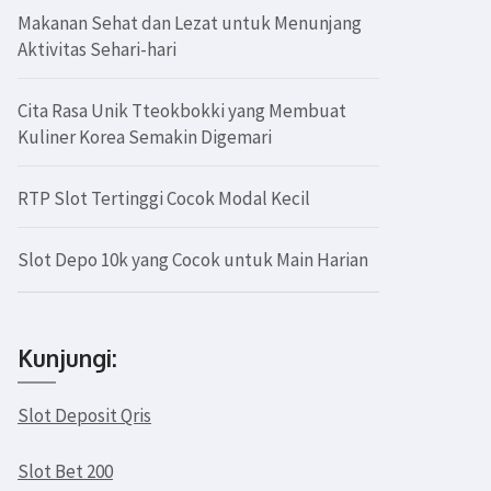
Makanan Sehat dan Lezat untuk Menunjang
Aktivitas Sehari-hari
Cita Rasa Unik Tteokbokki yang Membuat
Kuliner Korea Semakin Digemari
RTP Slot Tertinggi Cocok Modal Kecil
Slot Depo 10k yang Cocok untuk Main Harian
Kunjungi:
Slot Deposit Qris
Slot Bet 200