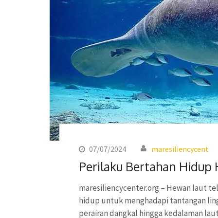
07/07/2024
maresiliencycent
Perilaku Bertahan Hidup
maresiliencycenter.org – Hewan laut t
hidup untuk menghadapi tantangan ling
perairan dangkal hingga kedalaman lau