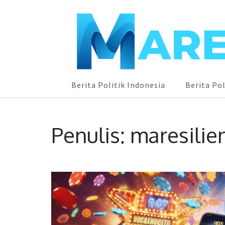
maresiliencycenter
Berita Politik Indonesia
Berita Pol
Lompat
ke
Penulis:
maresilie
konten
(Tekan
Enter)