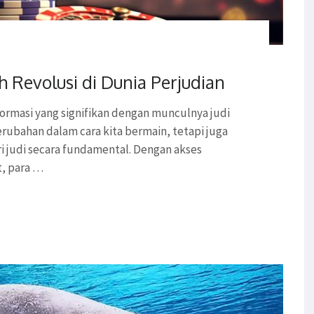
h Revolusi di Dunia Perjudian
ormasi yang signifikan dengan munculnya judi
erubahan dalam cara kita bermain, tetapi juga
i judi secara fundamental. Dengan akses
t, para …