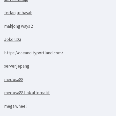
terlanjur basah
mahjong ways 2
Joker123
https://oceancityportland.com/
server jepang
medusa88
medusa88 link alternatif
mega wheel