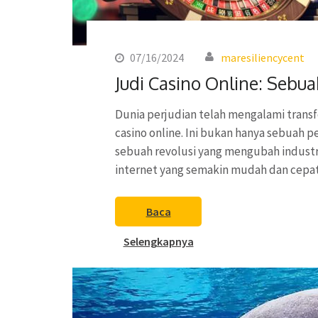
07/16/2024
maresiliencycent
Judi Casino Online: Sebua
Dunia perjudian telah mengalami transf
casino online. Ini bukan hanya sebuah p
sebuah revolusi yang mengubah industr
internet yang semakin mudah dan cepa
Baca
Selengkapnya