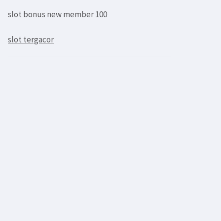
slot bonus new member 100
slot tergacor