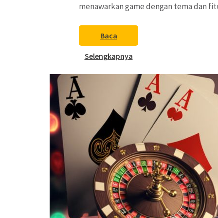
menawarkan game dengan tema dan fit
Baca
Selengkapnya