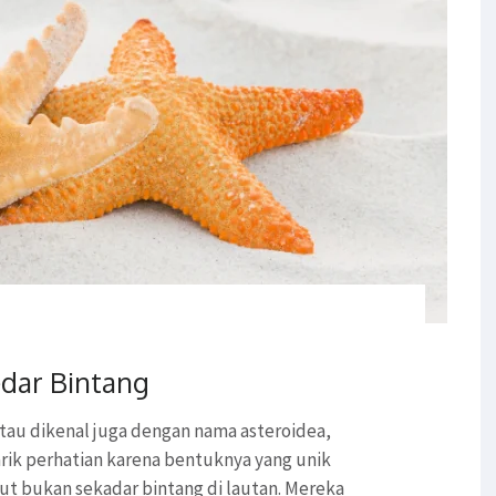
edar Bintang
atau dikenal juga dengan nama asteroidea,
arik perhatian karena bentuknya yang unik
ut bukan sekadar bintang di lautan. Mereka