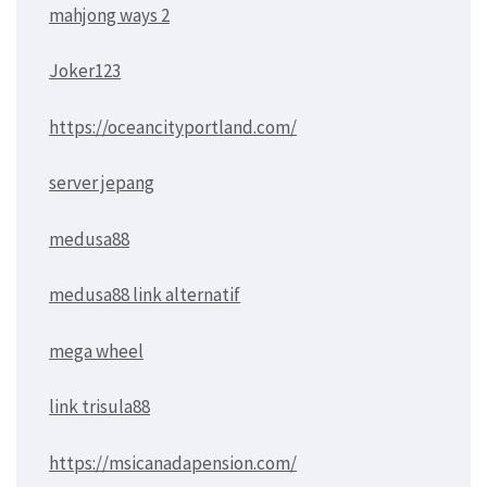
mahjong ways 2
Joker123
https://oceancityportland.com/
server jepang
medusa88
medusa88 link alternatif
mega wheel
link trisula88
https://msicanadapension.com/