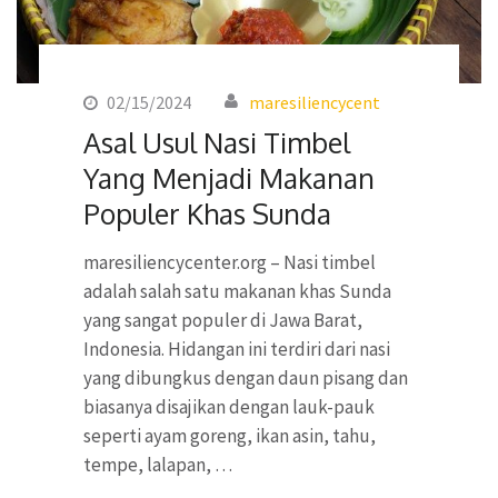
02/15/2024
maresiliencycent
Asal Usul Nasi Timbel
Yang Menjadi Makanan
Populer Khas Sunda
maresiliencycenter.org – Nasi timbel
adalah salah satu makanan khas Sunda
yang sangat populer di Jawa Barat,
Indonesia. Hidangan ini terdiri dari nasi
yang dibungkus dengan daun pisang dan
biasanya disajikan dengan lauk-pauk
seperti ayam goreng, ikan asin, tahu,
tempe, lalapan, …