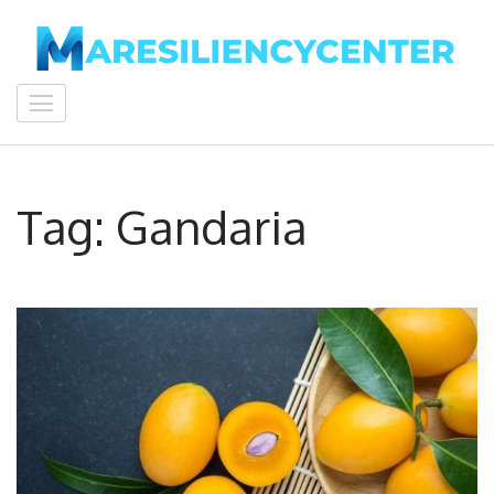
Lompat
ke
konten
maresiliencycenter
(Tekan
Enter)
Tag:
Gandaria