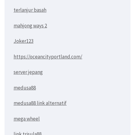
terlanjur basah
mahjong ways 2
Joker123
https://oceancityportland.com/
server jepang
medusa88
medusa88 link alternatif
mega wheel
link trisula88