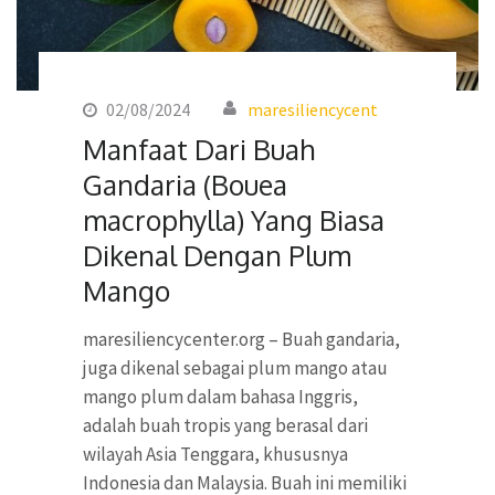
02/08/2024
maresiliencycent
Manfaat Dari Buah
Gandaria (Bouea
macrophylla) Yang Biasa
Dikenal Dengan Plum
Mango
maresiliencycenter.org – Buah gandaria,
juga dikenal sebagai plum mango atau
mango plum dalam bahasa Inggris,
adalah buah tropis yang berasal dari
wilayah Asia Tenggara, khususnya
Indonesia dan Malaysia. Buah ini memiliki