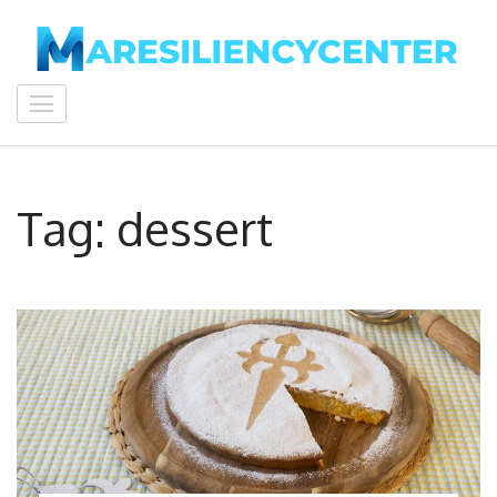
Lompat
ke
konten
maresiliencycenter
(Tekan
Enter)
Tag:
dessert