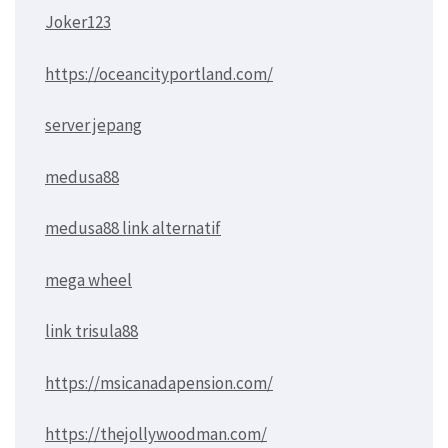
Joker123
https://oceancityportland.com/
server jepang
medusa88
medusa88 link alternatif
mega wheel
link trisula88
https://msicanadapension.com/
https://thejollywoodman.com/