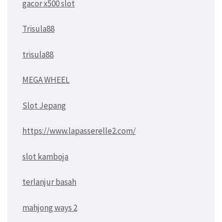
gacor x500 slot
Trisula88
trisula88
MEGA WHEEL
Slot Jepang
https://www.lapasserelle2.com/
slot kamboja
terlanjur basah
mahjong ways 2